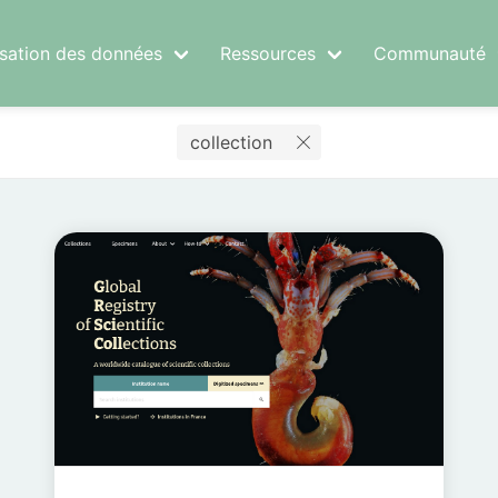
risation des données
Ressources
Communauté
collection