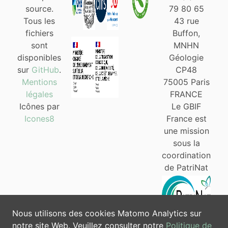
source.
79 80 65
Tous les
43 rue
fichiers
Buffon,
sont
MNHN
disponibles
Géologie
sur
GitHub
.
CP48
Mentions
75005 Paris
légales
FRANCE
Icônes par
Le GBIF
Icones8
France est
une mission
sous la
coordination
de PatriNat
Nous utilisons des cookies Matomo Analytics sur
notre site Web. Veuillez consulter notre
Politique de