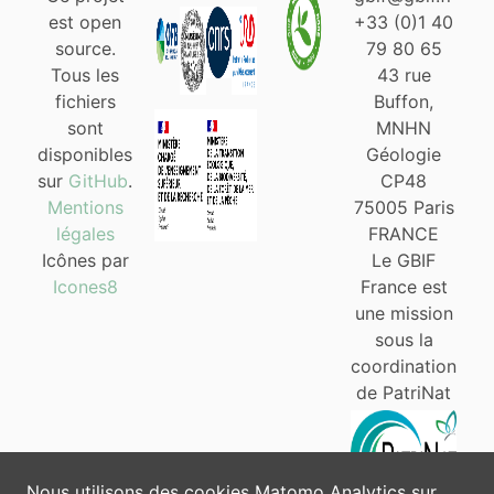
est open
+33 (0)1 40
source.
79 80 65
Tous les
43 rue
fichiers
Buffon,
sont
MNHN
disponibles
Géologie
sur
GitHub
.
CP48
Mentions
75005 Paris
légales
FRANCE
Icônes par
Le GBIF
Icones8
France est
une mission
sous la
coordination
de PatriNat
Nous utilisons des cookies Matomo Analytics sur