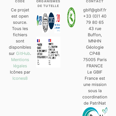
CODE
ORGANISMES
CONTACT
DE TUTELLE
Ce projet
gbif@gbif.fr
est open
+33 (0)1 40
source.
79 80 65
Tous les
43 rue
fichiers
Buffon,
sont
MNHN
disponibles
Géologie
sur
GitHub
.
CP48
Mentions
75005 Paris
légales
FRANCE
Icônes par
Le GBIF
Icones8
France est
une mission
sous la
coordination
de PatriNat