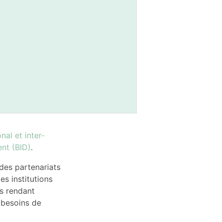
nal et inter-
ent (BID)
.
 des partenariats
s institutions
es rendant
s besoins de