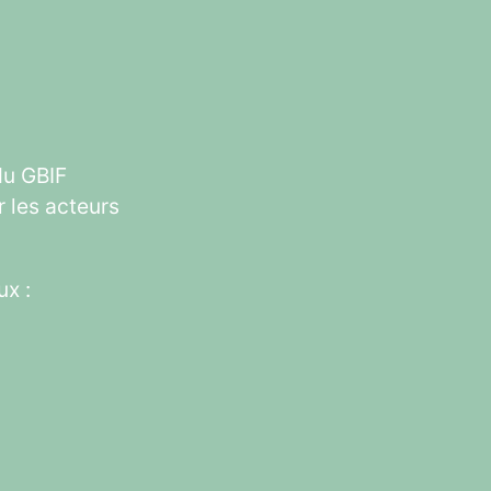
du GBIF
r les acteurs
ux :