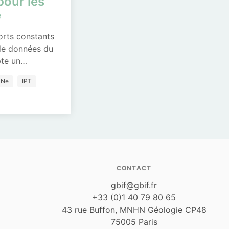
pour les
e
orts constants
 de données du
pte un…
DNe
IPT
CONTACT
gbif@gbif.fr
+33 (0)1 40 79 80 65
43 rue Buffon, MNHN Géologie CP48
75005 Paris