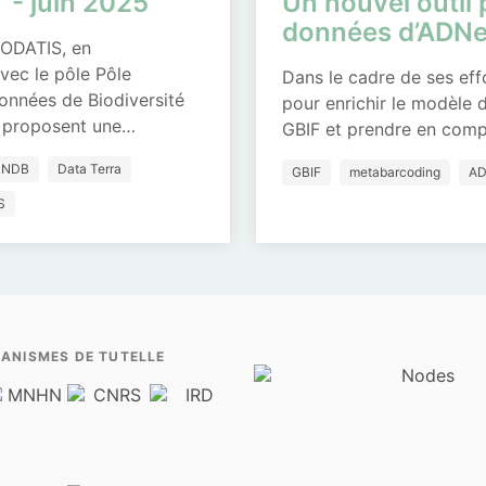
T - juin 2025
Un nouvel outil 
données d’ADN
 ODATIS, en
vec le pôle Pôle
Dans le cadre de ses eff
onnées de Biodiversité
pour enrichir le modèle
e proposent une…
GBIF et prendre en com
PNDB
Data Terra
GBIF
metabarcoding
A
S
ANISMES DE TUTELLE