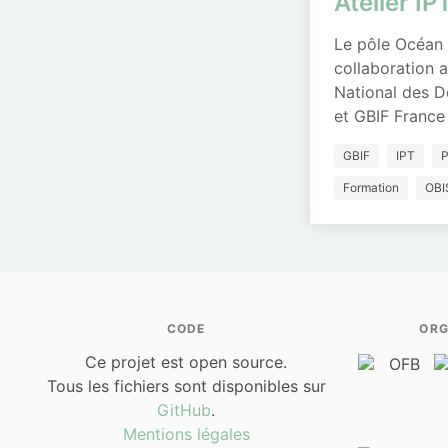
Atelier IP
Le pôle Océan
collaboration a
National des D
et GBIF Franc
GBIF
IPT
Formation
OBI
CODE
ORG
Ce projet est open source.
Tous les fichiers sont disponibles sur
GitHub
.
Mentions légales