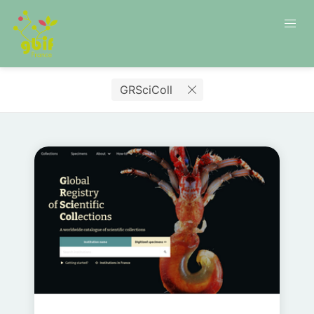
GRSciColl