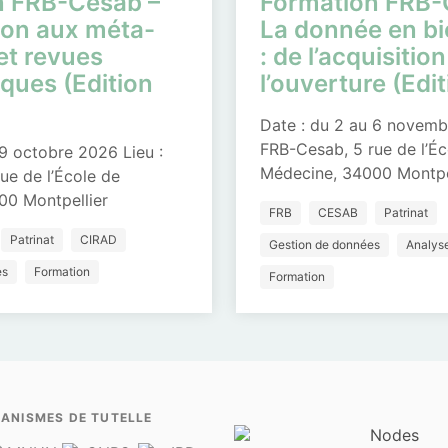
n FRB-Cesab –
Formation FRB-
ion aux méta-
La donnée en bi
et revues
: de l’acquisition
ques (Edition
l’ouverture (Edi
Date : du 2 au 6 novemb
FRB-Cesab, 5 rue de l’Éc
 9 octobre 2026 Lieu :
Médecine, 34000 Montpe
ue de l’École de
00 Montpellier
FRB
CESAB
Patrinat
Patrinat
CIRAD
Gestion de données
Analys
es
Formation
Formation
ANISMES DE TUTELLE