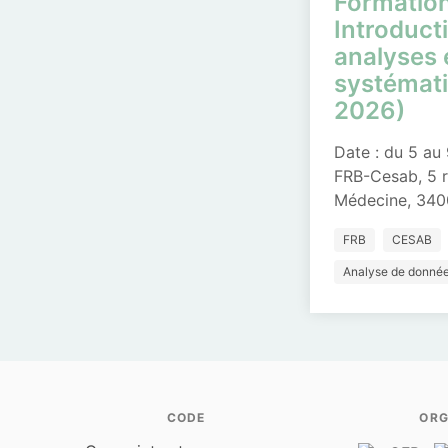
Formatio
Introduct
analyses 
systémati
2026)
Date : du 5 au
FRB-Cesab, 5 r
Médecine, 340
FRB
CESAB
Analyse de donné
CODE
ORG