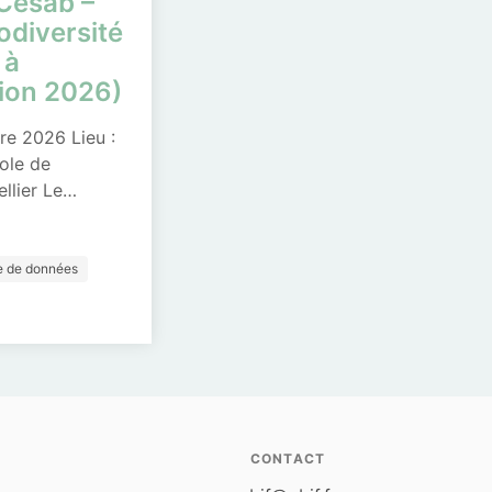
Cesab –
odiversité
 à
tion 2026)
re 2026 Lieu :
ole de
llier Le…
e de données
CONTACT